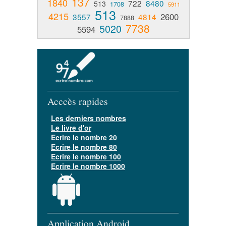
137
1840
722
8480
513
1708
5911
513
4215
2600
3557
4814
7888
7738
5020
5594
Acccès rapides
Les derniers nombres
Le livre d'or
Ecrire le nombre 20
Ecrire le nombre 80
Ecrire le nombre 100
Ecrire le nombre 1000
Application Android