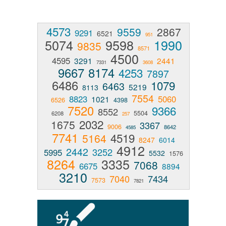
4573
9559
2867
9291
6521
951
5074
9598
1990
9835
8571
4500
4595
3291
2441
7331
3608
9667
8174
4253
7897
6486
1079
6463
5219
8113
7554
8823
5060
1021
6526
4398
7520
9366
8552
5504
6208
257
2032
1675
3367
9006
8642
4585
7741
4519
5164
8247
6014
4912
2442
3252
5995
5532
1576
8264
3335
7068
6675
8894
3210
7040
7434
7573
7821