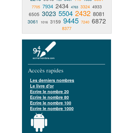
2434
7934
3324
4933
7705
4763
2432
5504
3023
8081
6505
9445
6872
3061
3159
7240
1016
8377
Acccès rapides
Les derniers nombres
Le livre d'or
Ecrire le nombre 20
Ecrire le nombre 80
Ecrire le nombre 100
Ecrire le nombre 1000