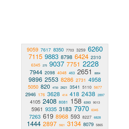
6260
9059
8350
7617
3259
7703
7115
9883
6424
8798
2310
2228
9037
7751
6345
275
2651
7944
2098
4048
463
8954
9896
2553
8286
4958
2731
820
5050
3541
5110
5677
2621
4733
2438
3628
418
2946
176
414
2897
158
2408
4105
8081
6393
9013
7970
3183
5961
9335
6345
619
8968
593
7263
8227
6828
1444
3134
2897
8079
5865
5921