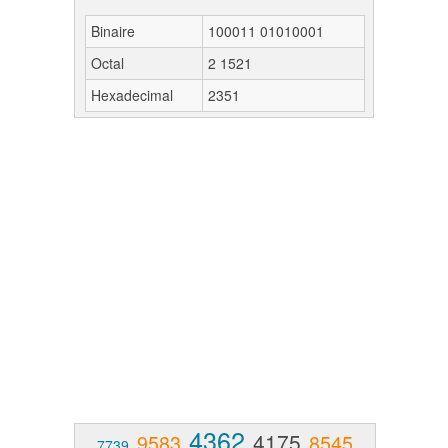
Binaire
100011 01010001
Octal
2 1521
Hexadecimal
2351
4362
4175
9583
8545
7739