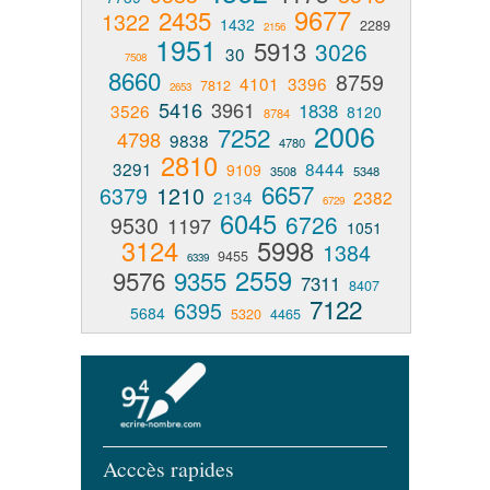
9677
2435
1322
1432
2289
2156
1951
5913
3026
30
7508
8660
8759
4101
3396
7812
2653
5416
3961
1838
3526
8120
8784
2006
7252
4798
9838
4780
2810
3291
8444
9109
3508
5348
6657
6379
1210
2134
2382
6729
6045
6726
9530
1197
1051
3124
5998
1384
9455
6339
2559
9576
9355
7311
8407
7122
6395
5684
5320
4465
Acccès rapides