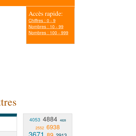
Accès rapide:
Chiffres : 0 - 9
Nombres : 10 - 99
Nombres : 100 - 999
tres
4884
4053
4828
6938
2552
3671
89
2913