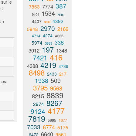
 sur le
387
7774
7863
 :
1534
9104
7646
4392
un
4407
8632
2970
2166
5948
4274
4714
4236
338
5974
3883
197
3012
1348
416
7421
4219
4388
4739
8498
2433
217
1938
509
ses:
3795
9568
8839
8215
8267
2974
4177
9124
7819
5995
1677
7033
6774
5175
6640
9561
6472