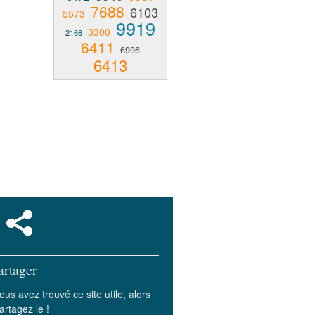
7688
6103
5573
9919
3300
2166
6411
6996
6413
artager
ous avez trouvé ce site utile, alors
artagez le !