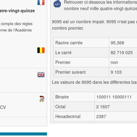
Retrouver ci-dessous les informations
nombre neuf mille quatre-vingt-quinze
atre-vingt-quinze
9095 est un nombre impair. 9095 n'est pas 
t compte des règles
nombre premier.
forme de l'Académie
Racine carrée
95,368
Le carré
82 719 025
Premier
non
Premier suivant
9 103
Les valeurs de 9095 dans les différentes ba
e
Binaire
100011 10000111
Octal
2 1607
MXCV
Hexadecimal
2387