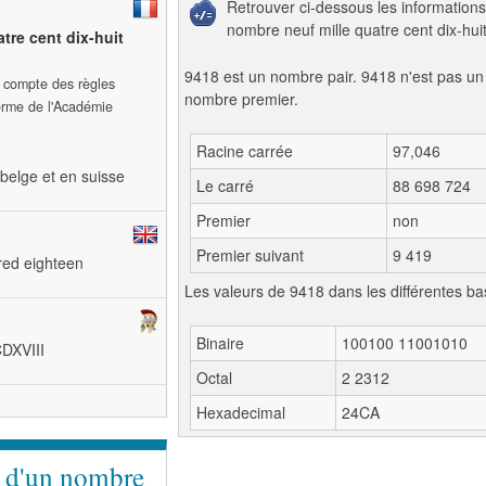
Retrouver ci-dessous les informations
nombre neuf mille quatre cent dix-huit
atre cent dix-huit
9418 est un nombre pair. 9418 n'est pas un
t compte des règles
nombre premier.
forme de l'Académie
Racine carrée
97,046
belge et en suisse
Le carré
88 698 724
Premier
non
Premier suivant
9 419
red eighteen
Les valeurs de 9418 dans les différentes ba
Binaire
100100 11001010
CDXVIII
Octal
2 2312
Hexadecimal
24CA
e d'un nombre