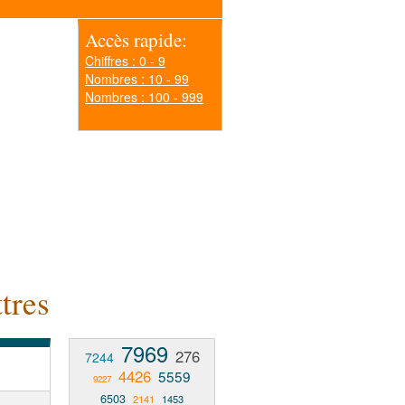
Accès rapide:
Chiffres : 0 - 9
Nombres : 10 - 99
Nombres : 100 - 999
tres
7969
276
7244
4426
5559
9227
6503
2141
1453