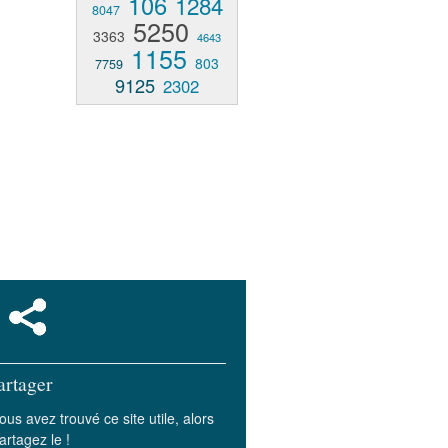
106
1284
8047
5250
3363
4643
1155
803
7759
9125
2302
artager
ous avez trouvé ce site utile, alors
artagez le !