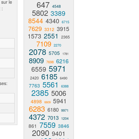
 sur le
647
4548
 :
5802
3389
8544
4340
6715
7629
3915
3312
2551
1573
2365
7109
2270
2078
5705
1781
8909
6216
7698
5971
6559
6185
2420
6490
5561
ses:
7763
6388
2385
5006
5941
4898
6609
6283
6180
9971
4372
7013
1204
7559
861
3846
2090
9401