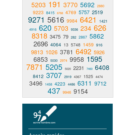
191
5203
3770
5692
2880
5757
2519
9223
4769
8415
6768
9271
5616
6421
9984
1421
620
626
5703
234
4916
9336
8318
5862
3475
79
2867
282
2696
4064
1459
13
5748
916
6492
3781
9813
1026
5926
1595
6853
9958
5030
2974
7871
5205
6408
2231
5020
7460
3707
8412
1525
2919
4367
4474
6311
3496
9712
4223
1458
4486
437
9154
9946
Acccès rapides