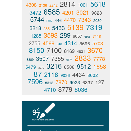
2814
5618
4308
1061
2136
2242
6585
3021
3472
4201
9828
5744
7343
4470
446
2039
2867
5139
7319
5433
3218
355
3593
289
1285
6057
7118
6896
4314
2755
4566
5703
8696
316
8150
7100
3670
8169
4831
2833
3507
7355
7778
8889
6174
3216
9512
1658
5479
8508
3279
87
2118
4434
8602
9036
7596
7870
127
9023
6337
8313
8779
8036
4710