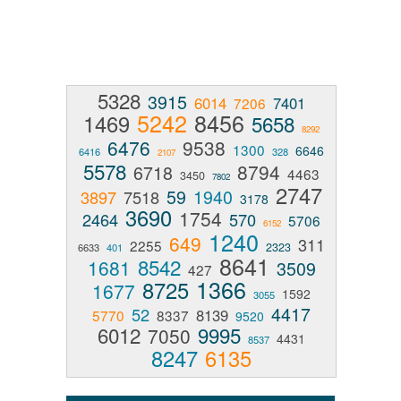
5328
3915
6014
7401
7206
5242
8456
1469
5658
8292
6476
9538
1300
6646
6416
328
2107
5578
8794
6718
4463
3450
7802
2747
59
1940
3897
7518
3178
3690
1754
2464
570
5706
6152
1240
649
311
2255
2323
6633
401
8641
8542
1681
3509
427
1366
8725
1677
1592
3055
4417
52
8139
5770
8337
9520
6012
9995
7050
4431
8537
8247
6135