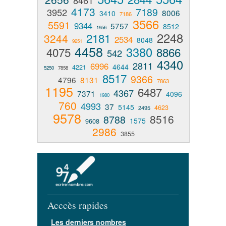
8461
4173
7189
3952
8006
3410
7186
3566
5591
9344
5757
8512
1956
2248
2181
3244
2534
8048
9251
4458
3380
4075
8866
542
4340
2811
6996
4644
4221
5250
7858
8517
9366
4796
8131
7863
1195
6487
4367
7371
4096
1980
760
4993
37
5145
4623
2495
9578
8516
8788
1575
9608
2986
3855
Acccès rapides
Les derniers nombres