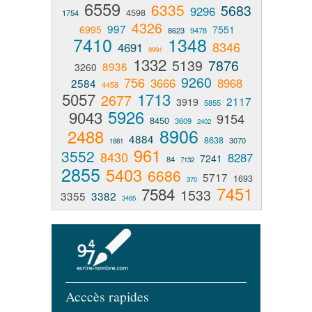
6559
6335
5683
9296
4598
1754
4326
997
6995
7551
8623
9478
7410
1348
8346
4691
8991
1332
5139
7876
8936
3260
9260
756
3666
8968
2584
4458
5057
1713
2677
2117
3919
5855
5926
9043
9154
8450
3609
2402
8906
2488
4884
8638
3070
1881
961
3552
8430
8287
7241
84
7132
2855
5403
6686
5717
1693
370
7451
7584
1533
3355
3382
3485
Acccès rapides