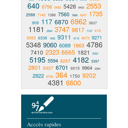
640
2553
5428
6756
5682
8403
1735
7560
2588
7140
1386
4247
7936
6962
117
6870
909
3637
1181
3747
9817
419
2664
7157
9311
9271
3953
6338
4073
1662
9115
4786
5348
9060
6089
1863
2323
6665
7410
1821
5353
5195
4182
5594
8287
3397
2801
6701
9964
9357
6015
2294
364
9202
2822
1750
8706
4381
6600
Acccès rapides