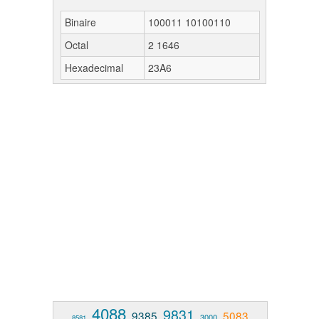
Binaire
100011 10100110
Octal
2 1646
Hexadecimal
23A6
4088
9831
9385
5083
3000
8581